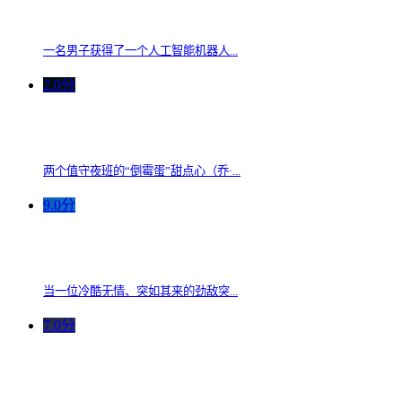
一名男子获得了一个人工智能机器人...
2.0分
两个值守夜班的“倒霉蛋”甜点心（乔·...
9.0分
当一位冷酷无情、突如其来的劲敌突...
7.0分