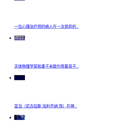
一位心理治疗师的病人在一次诡异的...
5.0分
天体物理学家和妻子米歇尔带着孩子...
9.0分
亚当（尼古拉斯·加利齐纳 饰）在神...
1.0分