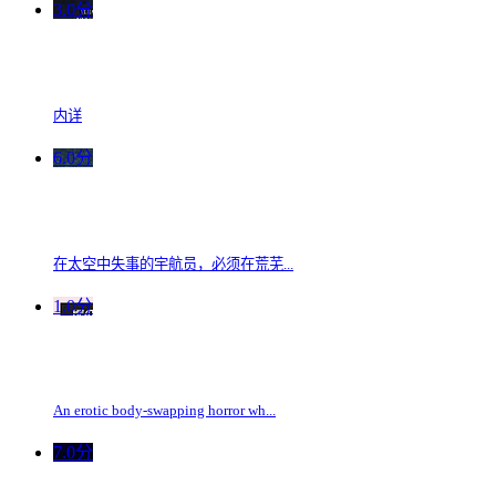
3.0分
内详
6.0分
在太空中失事的宇航员，必须在荒芜...
1.0分
An erotic body-swapping horror wh...
7.0分