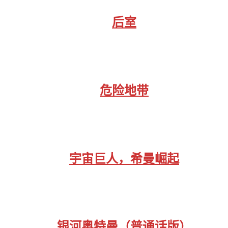
后室
危险地带
宇宙巨人，希曼崛起
银河奥特曼（普通话版）