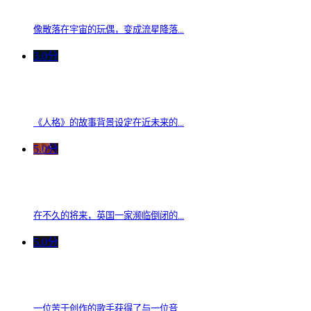
像散落在宇宙的玩偶，变成流星降落...
3.0分
《人格》的故事背景设定在近未来的...
5.0分
在不久的将来，英国一家濒临倒闭的...
5.0分
一位苦于创作的歌手获得了与一位音...