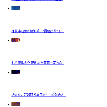
5.0分
在秩序动荡的银河系，“最强奶爸”丁·...
9.0分
影片聚焦杰克·萨利与奈蒂莉一家的命...
3.0分
近未来，武器研发集团MARS的创始人...
0.0分