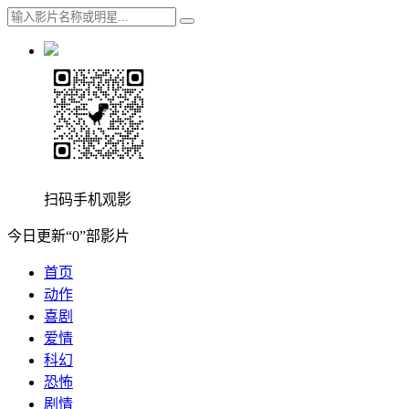
扫码手机观影
今日更新“0”部影片
首页
动作
喜剧
爱情
科幻
恐怖
剧情