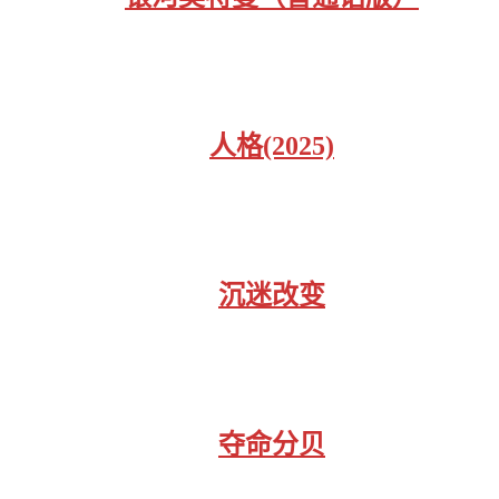
人格(2025)
沉迷改变
夺命分贝