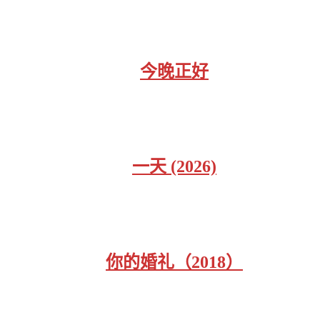
今晚正好
一天 (2026)
你的婚礼（2018）