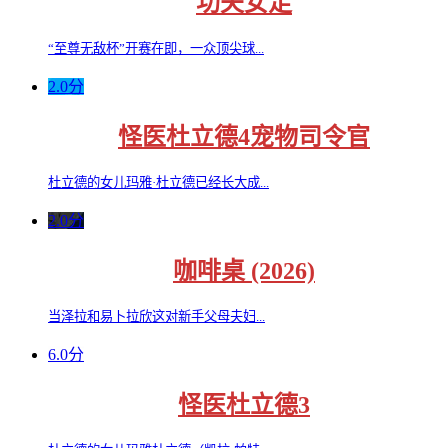
功夫女足
“至尊无敌杯”开赛在即，一众顶尖球...
2.0分
怪医杜立德4宠物司令官
杜立德的女儿玛雅·杜立德已经长大成...
2.0分
咖啡桌 (2026)
当泽拉和易卜拉欣这对新手父母夫妇...
6.0分
怪医杜立德3