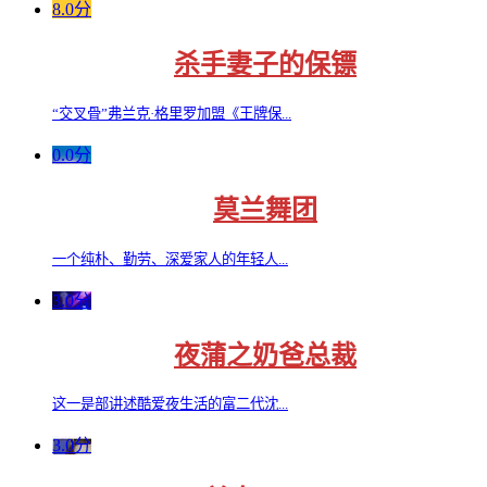
8.0分
杀手妻子的保镖
“交叉骨”弗兰克·格里罗加盟《王牌保...
0.0分
莫兰舞团
一个纯朴、勤劳、深爱家人的年轻人...
3.0分
夜蒲之奶爸总裁
这一是部讲述酷爱夜生活的富二代沈...
3.0分