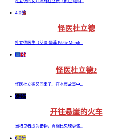
杜立德的女儿玛雅杜立德（凯拉·帕特...
4.0分
怪医杜立德
杜立德医生（艾迪·墨菲 Eddie Murph...
0.0分
怪医杜立德2
怪医杜立德又回来了。在本集故事中...
6.0分
开往悬崖的火车
当猎鬼者成为猎物，真相比鬼魂更骇...
6.0分