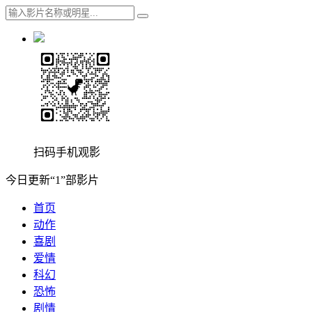
扫码手机观影
今日更新“1”部影片
首页
动作
喜剧
爱情
科幻
恐怖
剧情