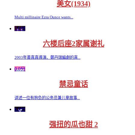
美女(1934)
Multi millinaire Ezra Ounce wants...
3.0分
六楼后座2家属谢礼
2003年黃真真導演、鄭丹瑞編劇的喜...
0.0分
禁忌童话
讲述一位有抱负的公务员兼儿童故事...
6.0分
强扭的瓜也甜 2