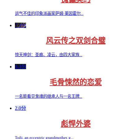
运气不佳的印象派画家萨姆·莱因霍尔...
7.0分
风云传之双剑合璧
惊天神剑：圣痕、凌云，由四大家族...
8.0分
毛骨悚然的恋爱
一名能看见鬼魂的继承人与一名王牌...
2.0分
彪悍外婆
Toñi, an eccentric grandmother, g...