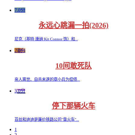
7.0分
永远心跳漏一拍(2026)
尼克（基特·康纳 Kit Connor 饰）和...
2.0分
10间敢死队
亲人离世、自杀未遂的章小兵为偿债...
3.0分
停下那辆火车
苔丝和迪迪是廉价铁路公司"臭火车"...
1
2