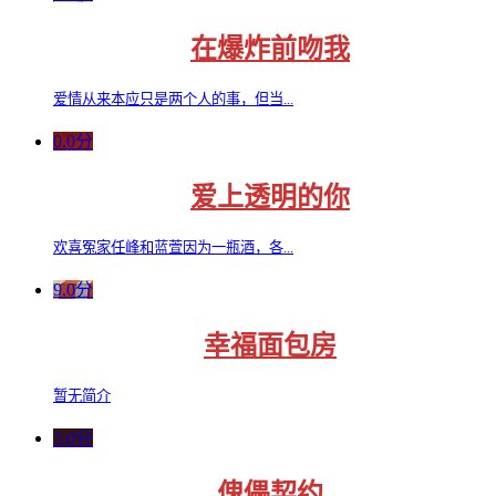
在爆炸前吻我
爱情从来本应只是两个人的事，但当...
0.0分
爱上透明的你
欢喜冤家任峰和蓝萱因为一瓶酒，各...
9.0分
幸福面包房
暂无简介
3.0分
傀儡契约