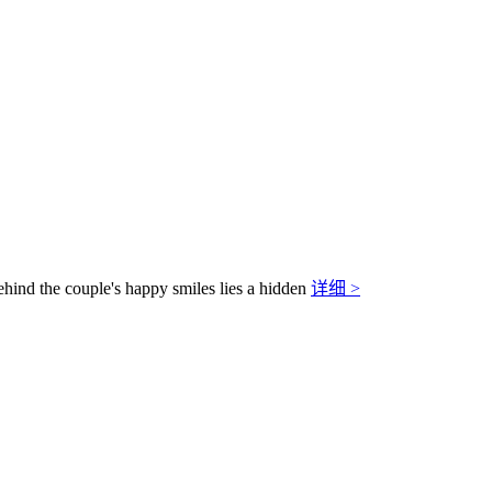
behind the couple's happy smiles lies a hidden
详细 >