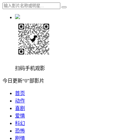
扫码手机观影
今日更新“0”部影片
首页
动作
喜剧
爱情
科幻
恐怖
剧情