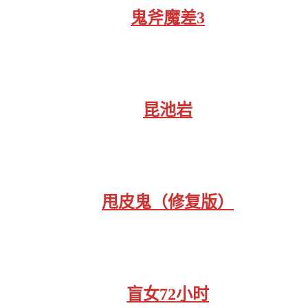
鬼斧魔差3
昆池岩
甩皮鬼（修复版）
盲女72小时