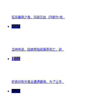
狂风暴雨之夜，玛丽贝丝（丹妮尔·哈...
2.0分
当地传说，因病患陆续离奇死亡，迫...
1.0分
奸商刘有光事业遭遇窘境，为了让手...
8.0分