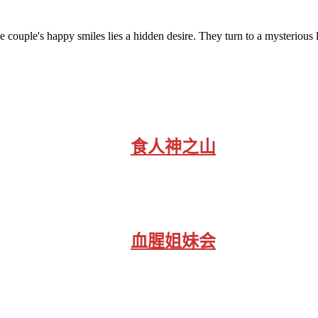
he couple's happy smiles lies a hidden desire. They turn to a mysterious l
食人神之山
血腥姐妹会