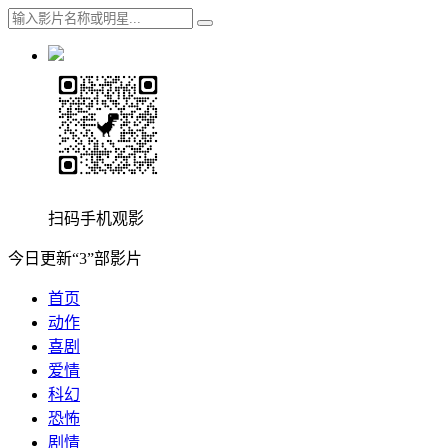
扫码手机观影
今日更新“3”部影片
首页
动作
喜剧
爱情
科幻
恐怖
剧情