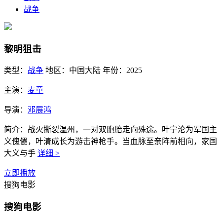
战争
黎明狙击
类型：
战争
地区：
中国大陆
年份：
2025
主演：
麦童
导演：
邓展鸿
简介：
战火撕裂温州，一对双胞胎走向殊途。叶宁沦为军国主
义傀儡，叶清成长为游击神枪手。当血脉至亲阵前相向，家国
大义与手
详细 >
立即播放
搜狗电影
搜狗电影