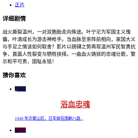
正片
详细剧情
战火撕裂温州，一对双胞胎走向殊途。叶宁沦为军国主义傀
儡，叶清成长为游击神枪手。当血脉至亲阵前相向，家国大义
与手足之情该如何取舍？影片以磅礴之势再现温州军民智勇抗
争，直面人性裂变与牺牲抉择。一曲血火铸就的忠魂壮歌，警
示和平可贵，国耻永铭！
猜你喜欢
7.0分
浴血忠魂
1940 年沂蒙山区，日军疯狂围剿八路...
0.0分