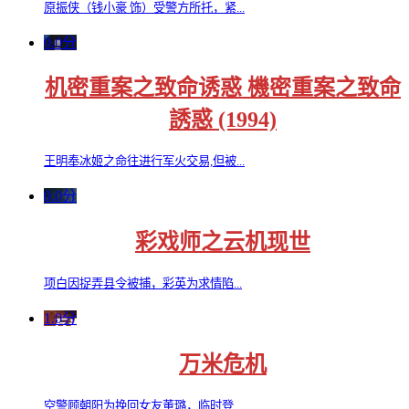
原振侠（钱小豪 饰）受警方所托，紧...
0.0分
机密重案之致命诱惑 機密重案之致命
誘惑 (1994)
王明奉冰姬之命往进行军火交易,但被...
0.0分
彩戏师之云机现世
项白因捉弄县令被捕，彩英为求情陷...
1.0分
万米危机
空警顾朝阳为挽回女友董璐，临时登...