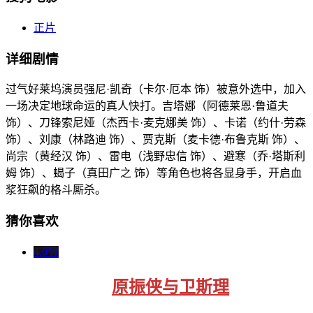
正片
详细剧情
过气好莱坞演员强尼·凯奇（卡尔·厄本 饰）被意外选中，加入
一场决定地球命运的真人快打。吉塔娜（阿德莱恩·鲁道夫
饰）、刀锋索尼娅（杰西卡·麦克娜美 饰）、卡诺（约什·劳森
饰）、刘康（林路迪 饰）、贾克斯（麦卡德·布鲁克斯 饰）、
尚宗（黄经汉 饰）、雷电（浅野忠信 饰）、避寒（乔·塔斯利
姆 饰）、蝎子（真田广之 饰）等角色也将各显身手，开启血
浆狂飙的格斗厮杀。
猜你喜欢
4.0分
原振侠与卫斯理