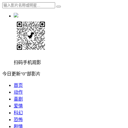
扫码手机观影
今日更新“0”部影片
首页
动作
喜剧
爱情
科幻
恐怖
剧情