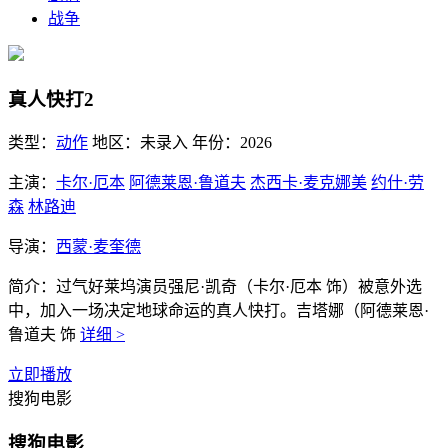
战争
真人快打2
类型：
动作
地区：
未录入
年份：
2026
主演：
卡尔·厄本
阿德莱恩·鲁道夫
杰西卡·麦克娜美
约什·劳
森
林路迪
导演：
西蒙·麦奎德
简介：
过气好莱坞演员强尼·凯奇（卡尔·厄本 饰）被意外选
中，加入一场决定地球命运的真人快打。吉塔娜（阿德莱恩·
鲁道夫 饰
详细 >
立即播放
搜狗电影
搜狗电影