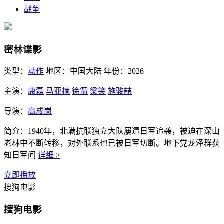
战争
密林谍影
类型：
动作
地区：
中国大陆
年份：
2026
主演：
康磊
马亚楠
徐箭
梁笑
施骏喆
导演：
高成岗
简介：
1940年，北满抗联独立大队屡遭日军追袭，被迫在深山
老林中不断转移，对外联系也已被日军切断。地下党龙泽群获
知日军间
详细 >
立即播放
搜狗电影
搜狗电影