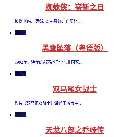
蜘蛛侠：崭新之日
彼得·帕克（汤姆·霍兰德 饰）自愿让...
6.0分
黑鹰坠落（粤语版）
1992年，连年的部落战争令东非国家...
9.0分
双马尾女战士
影片《双马尾女战士》讲述了城市中...
2.0分
天龙八部之乔峰传