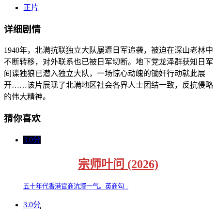
正片
详细剧情
1940年，北满抗联独立大队屡遭日军追袭，被迫在深山老林中
不断转移，对外联系也已被日军切断。地下党龙泽群获知日军
间谍独狼已潜入独立大队，一场惊心动魄的锄奸行动就此展
开……该片展现了北满地区社会各界人士团结一致，反抗侵略
的伟大精神。
猜你喜欢
3.0分
宗师叶问 (2026)
五十年代香港官商沆瀣一气。英商勾...
3.0分