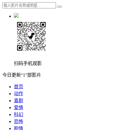
扫码手机观影
今日更新“1”部影片
首页
动作
喜剧
爱情
科幻
恐怖
剧情