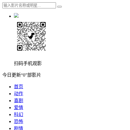
扫码手机观影
今日更新“0”部影片
首页
动作
喜剧
爱情
科幻
恐怖
剧情