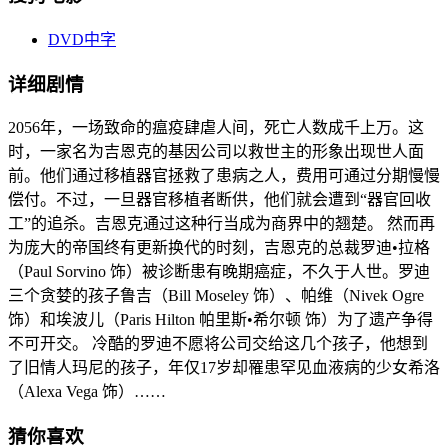
DVD中字
详细剧情
2056年，一场致命的瘟疫肆虐人间，死亡人数成千上万。这
时，一家名为吉恩克的基因公司以救世主的形象出现世人面
前。他们通过移植器官拯救了患病之人，费用可通过分期慢慢
偿付。不过，一旦器官移植者断供，他们就会遭到“器官回收
工”的追杀。吉恩克通过这种行当成为商界中的翘楚。 然而再
为庞大的帝国终有更新换代的时刻，吉恩克的总裁罗迪•拉格
（Paul Sorvino 饰）被诊断患有晚期癌症，不久于人世。罗迪
三个贪婪的孩子鲁吉（Bill Moseley 饰）、帕维（Nivek Ogre
饰）和埃波儿（Paris Hilton 帕里斯•希尔顿 饰）为了遗产争得
不可开交。 冷酷的罗迪不愿将公司交给这几个孩子，他想到
了旧情人玛尼的孩子，年仅17岁却罹患罕见血液病的少女希洛
（Alexa Vega 饰）……
猜你喜欢