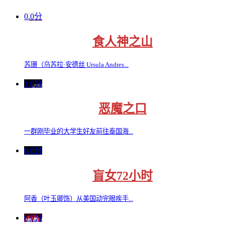
0.0分
食人神之山
苏珊（乌苏拉·安德丝 Ursula Andres...
1.0分
恶魔之口
一群刚毕业的大学生好友前往泰国海...
8.0分
盲女72小时
阿香（叶玉卿饰）从美国动完眼疾手...
6.0分