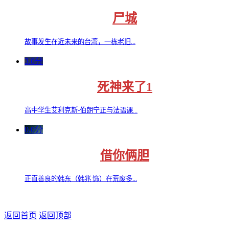
尸城
故事发生在近未来的台湾，一栋老旧...
3.0分
死神来了1
高中学生艾利克斯-伯朗宁正与法语课...
0.0分
借你俩胆
正直善良的韩东（韩兆 饰）在荒废多...
返回首页
返回顶部