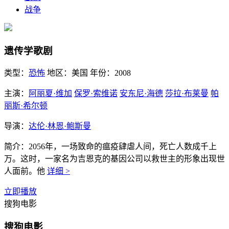
战争
遗传学歌剧
类型：
恐怖
地区：
美国
年份：
2008
主演：
阿丽夏·维加
保罗·索维诺
安东尼·海德
莎拉·布莱曼
帕
丽斯·希尔顿
导演：
达伦·林恩·鲍斯曼
简介：
2056年，一场致命的瘟疫肆虐人间，死亡人数成千上
万。这时，一家名为吉恩克的基因公司以救世主的形象出现世
人面前。他
详细 >
立即播放
搜狗电影
搜狗电影