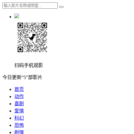
扫码手机观影
今日更新“5”部影片
首页
动作
喜剧
爱情
科幻
恐怖
剧情