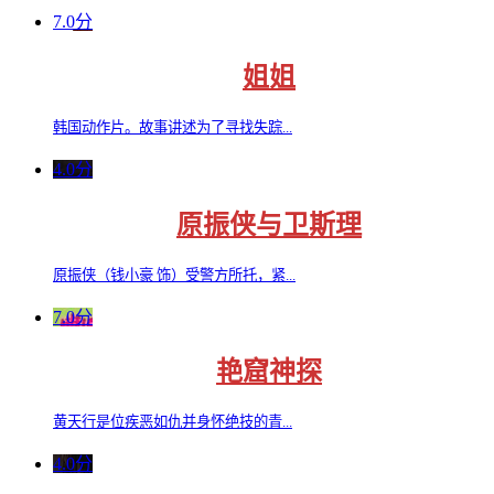
7.0分
姐姐
韩国动作片。故事讲述为了寻找失踪...
4.0分
原振侠与卫斯理
原振侠（钱小豪 饰）受警方所托，紧...
7.0分
艳窟神探
黄天行是位疾恶如仇并身怀绝技的青...
4.0分