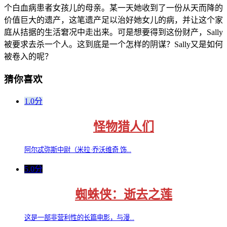
个白血病患者女孩儿的母亲。某一天她收到了一份从天而降的
价值巨大的遗产，这笔遗产足以治好她女儿的病，并让这个家
庭从拮据的生活窘况中走出来。可是想要得到这份财产，Sally
被要求去杀一个人。这到底是一个怎样的阴谋？Sally又是如何
被卷入的呢？
猜你喜欢
1.0分
怪物猎人们
阿尔忒弥斯中尉（米拉·乔沃维奇 饰...
5.0分
蜘蛛侠：逝去之莲
这是一部非营利性的长篇电影，与漫...