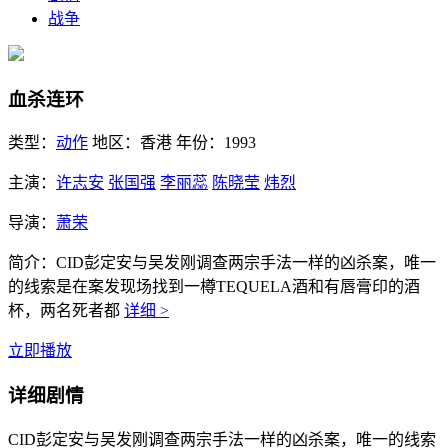
战争
血杀连环
类型：
动作
地区：
香港
年份：
1993
主演：
许志安
张国强
李丽蕊
陈晓莹
炜烈
导演：
萧荣
简介：
CID彭定安与吴发刚调查两宗手法一样的凶杀案，唯一
的线索是在案发现场找到一樽TEQUELA酒和有唇膏印的酒
杯，两名死者都
详细 >
立即播放
详细剧情
CID彭定安与吴发刚调查两宗手法一样的凶杀案，唯一的线索