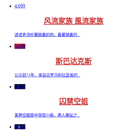
4.0分
风流家族 風流家族
讲述老汤吃著碗裏的肉，看著锅裏的...
3.0分
斯巴达克斯
公元前73年，来自古罗马利比亚省的...
9.0分
囚禁空姐
美艳空姐家中突现小偷，两人撕扯之...
0.0分