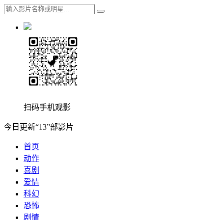
扫码手机观影
今日更新“13”部影片
首页
动作
喜剧
爱情
科幻
恐怖
剧情