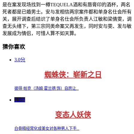
是在案发现场找到一樽TEQUELA酒和有唇膏印的酒杯，两名
死者都是已婚男士。安与发相信两宗案件都和单身名仕会所有
关，展开调查后结识了单身名仕会所负责人江敏和梁倩雯，调
查无头绪下，第三宗同类命案又再发生，同时安与雯、发与敏
发展成为情侣，可惜人算不如天算。
猜你喜欢
3.0分
蜘蛛侠：崭新之日
彼得·帕克（汤姆·霍兰德 饰）自愿让...
3.0分
变态人妖侠
白骨精经常化成美女对各种男人下手...