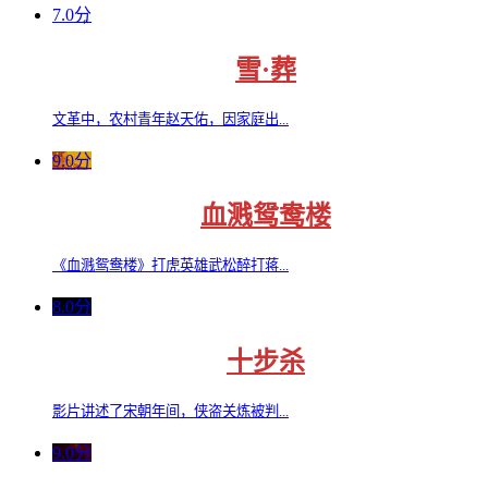
7.0分
雪·葬
文革中，农村青年赵天佑，因家庭出...
9.0分
血溅鸳鸯楼
《血溅鸳鸯楼》打虎英雄武松醉打蒋...
8.0分
十步杀
影片讲述了宋朝年间，侠盗关炼被判...
9.0分