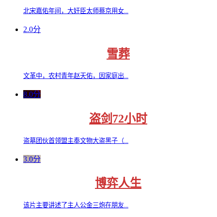
北宋嘉佑年间，大奸臣太师蔡京用女...
2.0分
雪葬
文革中，农村青年赵天佑，因家庭出...
8.0分
盗剑72小时
盗墓团伙首领盟主奉文物大盗黑子（...
3.0分
博弈人生
该片主要讲述了主人公金三炮在朋友...