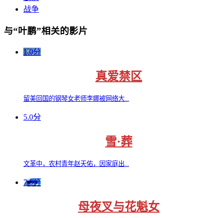
战争
与“叶鹏”相关的影片
1.0分
真爱禁区
留美回国的钢琴女老师李娜被网络大...
5.0分
雪·葬
文革中，农村青年赵天佑，因家庭出...
7.0分
母夜叉与花魁女