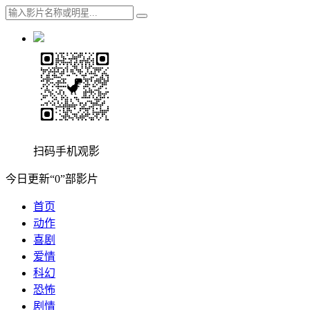
扫码手机观影
今日更新“0”部影片
首页
动作
喜剧
爱情
科幻
恐怖
剧情