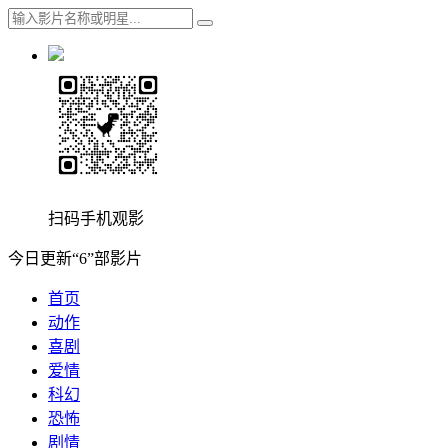
扫码手机观影
今日更新“6”部影片
首页
动作
喜剧
爱情
科幻
恐怖
剧情