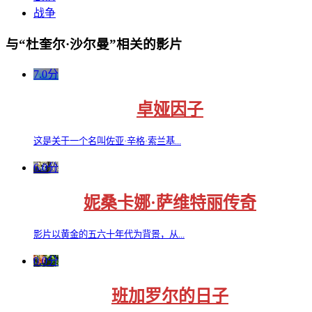
战争
与“杜奎尔·沙尔曼”相关的影片
7.0分
卓娅因子
这是关于一个名叫佐亚·辛格·索兰基...
6.0分
妮桑卡娜·萨维特丽传奇
影片以黄金的五六十年代为背景，从...
0.0分
班加罗尔的日子