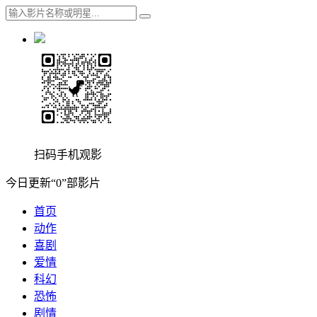
扫码手机观影
今日更新“0”部影片
首页
动作
喜剧
爱情
科幻
恐怖
剧情