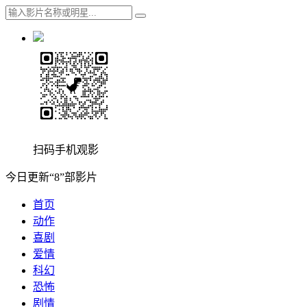
扫码手机观影
今日更新“8”部影片
首页
动作
喜剧
爱情
科幻
恐怖
剧情