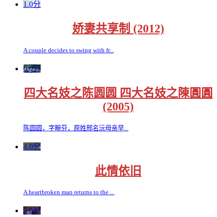
1.0分
娇妻共享制 (2012)
A couple decides to swing with fr...
0.0分
四大名妓之陈圆圆 四大名妓之陳圓圓
(2005)
陈圆圆，字畹芬，原姓邢名沅母亲早...
4.0分
此情依旧
A heartbroken man returns to the ...
9.0分