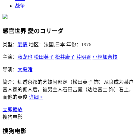
战争
感官世界 愛のコリーダ
类型：
爱情
地区：
法国,日本
年份：
1976
主演：
藤龙也
松田英子
松井康子
芹明香
小林加奈枝
导演：
大岛渚
简介：
红透京都的艺妓阿部定（松田英子 饰）从良成为某户
富人家的佣人后，被男主人石田吉藏（达也富士 饰）看上，
而他的英俊
详细 >
立即播放
搜狗电影
搜狗电影