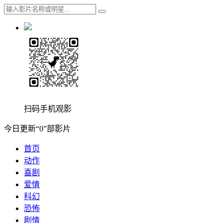
扫码手机观影
今日更新“0”部影片
首页
动作
喜剧
爱情
科幻
恐怖
剧情