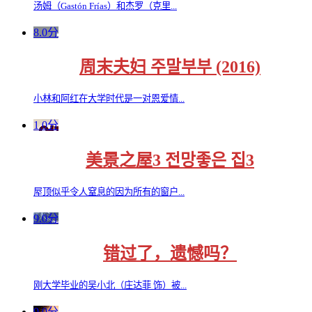
汤姆（Gastón Frías）和杰罗（克里...
8.0分
周末夫妇 주말부부 (2016)
小林和阿红在大学时代是一对恩爱情...
1.0分
美景之屋3 전망좋은 집3
屋顶似乎令人窒息的因为所有的窗户...
9.0分
错过了，遗憾吗？
刚大学毕业的吴小北（庄达菲 饰）被...
9.0分