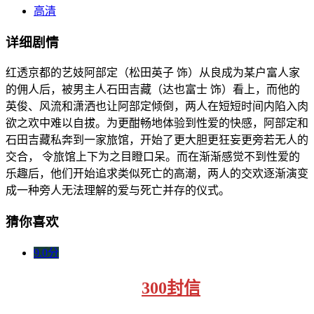
高清
详细剧情
红透京都的艺妓阿部定（松田英子 饰）从良成为某户富人家
的佣人后，被男主人石田吉藏（达也富士 饰）看上，而他的
英俊、风流和潇洒也让阿部定倾倒，两人在短短时间内陷入肉
欲之欢中难以自拔。为更酣畅地体验到性爱的快感，阿部定和
石田吉藏私奔到一家旅馆，开始了更大胆更狂妄更旁若无人的
交合， 令旅馆上下为之目瞪口呆。而在渐渐感觉不到性爱的
乐趣后，他们开始追求类似死亡的高潮，两人的交欢逐渐演变
成一种旁人无法理解的爱与死亡并存的仪式。
猜你喜欢
9.0分
300封信