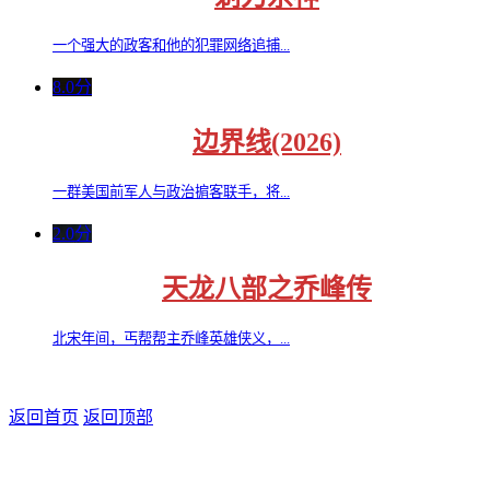
一个强大的政客和他的犯罪网络追捕...
8.0分
边界线(2026)
一群美国前军人与政治掮客联手，将...
2.0分
天龙八部之乔峰传
北宋年间，丐帮帮主乔峰英雄侠义，...
返回首页
返回顶部