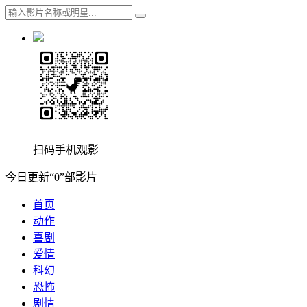
扫码手机观影
今日更新“0”部影片
首页
动作
喜剧
爱情
科幻
恐怖
剧情