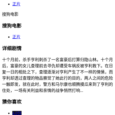
正片
搜狗电影
搜狗电影
正片
详细剧情
十个月前，杀手亨利刺杀了一名富豪后打算归隐山林。十个月
后，富豪的女儿查理前去寻仇却遭受车祸反被亨利救下。在日
复一日的相处之下，查理逐渐对亨利产生了不一样的情愫，而
亨利却透过查理的物品察觉了她此行的目的，两人之间的危险
一触即发，就在此时，警方和马尔康也顺腾摸瓜来到了亨利的
住处，一场有关利益和亲情的战争悄然打响...
猜你喜欢
4.0分