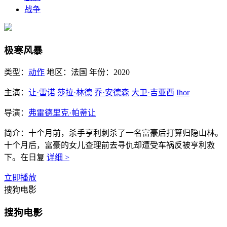
战争
极寒风暴
类型：
动作
地区：
法国
年份：
2020
主演：
让·雷诺
莎拉·林德
乔·安德森
大卫·吉亚西
Ihor
导演：
弗雷德里克·帕蒂让
简介：
十个月前，杀手亨利刺杀了一名富豪后打算归隐山林。
十个月后，富豪的女儿查理前去寻仇却遭受车祸反被亨利救
下。在日复
详细 >
立即播放
搜狗电影
搜狗电影