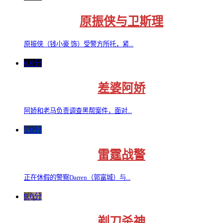
原振侠与卫斯理
原振侠（钱小豪 饰）受警方所托，紧...
6.0分
差婆阿娇
阿娇和老马负责调查黑帮案件，面对...
5.0分
雷霆战警
正在休假的警察Darren（郭富城）与...
9.0分
剃刀杀神