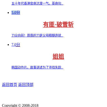
五十年代香港官商沆瀣一气。英商勾...
5.0分
有匪·破雪斩
刀尖向前！周翡的刀是父母精髓造就...
7.0分
姐姐
韩国动作片。故事讲述为了寻找失踪...
返回首页
返回顶部
Copyright © 2008-2018