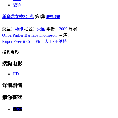
战争
新乌龙女校2：弗
第1集
我要报错
类型：
动作
地区：
英国
年份：
2009
导演：
OliverParker
BarnabyThompson
主演：
RupertEverett
ColinFirth
大卫·田纳特
搜狗电影
搜狗电影
HD
详细剧情
猜你喜欢
6.0分