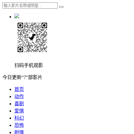
扫码手机观影
今日更新“7”部影片
首页
动作
喜剧
爱情
科幻
恐怖
剧情