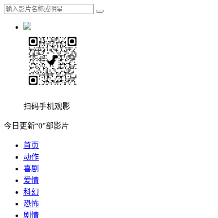
扫码手机观影
今日更新“0”部影片
首页
动作
喜剧
爱情
科幻
恐怖
剧情