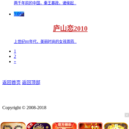
两千年前的中国，秦王暴政，诸侯起...
1.0分
庐山恋2010
上世纪80年代，美丽时尚的女孩周筠...
1
2
»
返回首页
返回顶部
Copyright © 2008-2018