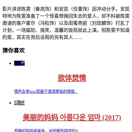
影片讲述陈雯（秦岚饰）和安凯（任重饰）因冲动分手。安凯
特地为陈雯准备了一个惊喜想挽回失去的爱人，却不料被陈雯
邀请的客户霍尔（冯粒饰）以及闺蜜燕妮（刘玫麟饰）打乱了
计划，一场尴尬、搞笑、温馨的饭局就此上演。但陈雯不知道
的是，其实在背后设局的另有其人……
猜你喜欢
7.0分
欲体焚情
情色女星Izna受雇于潇洒勇猛的情报...
5.0分
美丽的妈妈 아름다운 엄마 (2017)
恩静的妈妈是单身，对闺蜜所描述的X...