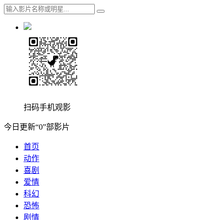
扫码手机观影
今日更新“0”部影片
首页
动作
喜剧
爱情
科幻
恐怖
剧情