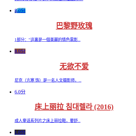
8.0分
巴黎野玫瑰
1部分：“這裏是一個美麗的情色電影...
8.0分
无欲不爱
尼克（亢寒 饰）是一名人文摄影师，...
6.0分
床上丽拉 침대렐라 (2016)
成人童话系列片之床上丽拉鞋，要舒...
1.0分