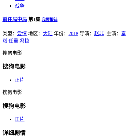
战争
前任局中局
第1集
我要报错
类型：
爱情
地区：
大陆
年份：
2018
导演：
赵非
主演：
秦
岚
任重
冯粒
搜狗电影
搜狗电影
正片
搜狗电影
搜狗电影
正片
详细剧情