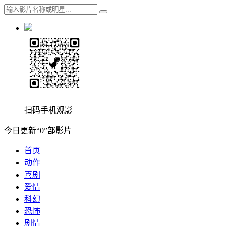
扫码手机观影
今日更新“0”部影片
首页
动作
喜剧
爱情
科幻
恐怖
剧情