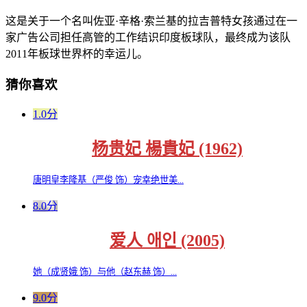
这是关于一个名叫佐亚·辛格·索兰基的拉吉普特女孩通过在一
家广告公司担任高管的工作结识印度板球队，最终成为该队
2011年板球世界杯的幸运儿。
猜你喜欢
1.0分
杨贵妃 楊貴妃 (1962)
唐明皇李隆基（严俊 饰）宠幸绝世美...
8.0分
爱人 애인 (2005)
她（成贤娥 饰）与他（赵东赫 饰）...
9.0分