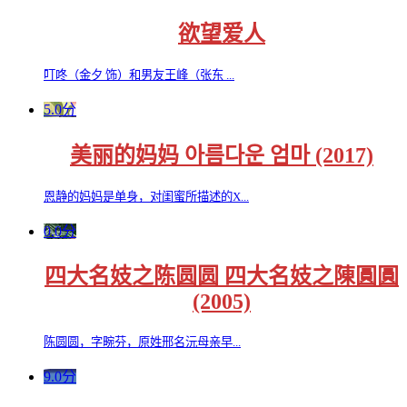
欲望爱人
叮咚（金夕 饰）和男友王峰（张东 ...
5.0分
美丽的妈妈 아름다운 엄마 (2017)
恩静的妈妈是单身，对闺蜜所描述的X...
0.0分
四大名妓之陈圆圆 四大名妓之陳圓圓
(2005)
陈圆圆，字畹芬，原姓邢名沅母亲早...
9.0分