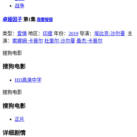
战争
卓娅因子
第1集
我要报错
类型：
爱情
地区：
印度
年份：
2019
导演：
埃比克·沙尔曼
主
演：
索娜姆·卡普尔
杜奎尔·沙尔曼
桑杰·卡普尔
搜狗电影
搜狗电影
HD高清中字
搜狗电影
搜狗电影
正片
详细剧情